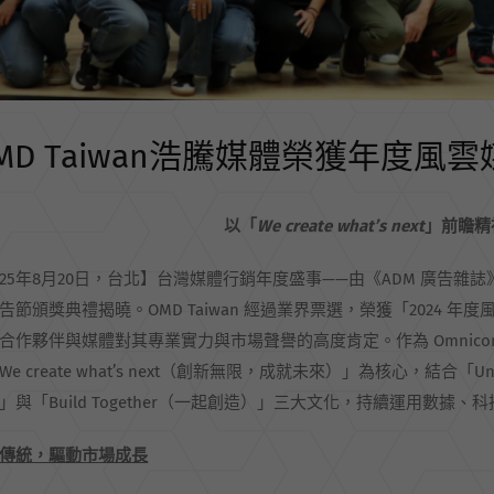
MD Taiwan浩騰媒體榮獲年度風
以「
We create what’s next
」前瞻精
025年8月20日，台北】台灣媒體行銷年度盛事——由《ADM 廣告雜誌》主
告節頒獎典禮揭曉。OMD Taiwan 經過業界票選，榮獲「2024
合作夥伴與媒體對其專業實力與市場聲譽的高度肯定。作為 Omnicom Medi
e create what’s next（創新無限，成就未來）」為核心，結合「Unite
」與「Build Together（一起創造）」三大文化，持續運用數
傳統，驅動市場成長