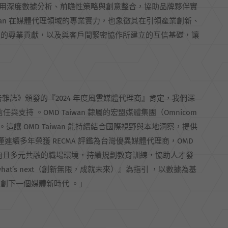
維，運用深度數據分析、前瞻性策略與創意整合，協助品牌夥伴實
wan 在媒體代理領域的專業實力，也象徵其在引領產業創新、
員的專業貢獻，以及與客戶間緊密協作所建立的互信基礎，讓
DM 廣告雜誌》頒發的『2024 年度風雲媒體代理商』肯定，我們深
與支持 。OMD Taiwan 隸屬的宏盟媒體集團（Omnicom
 。這讓 OMD Taiwan 能持續結合國際視野與本地洞察，提供
續多年榮獲 RECMA 評鑑為台灣優異媒體代理商，OMD
個正向且多元共融的職場環境，持續規劃教育訓練，協助人才發
what’s next（創新無限，成就未來）』為指引 ，以數據為基
創下一個媒體新時代 。」