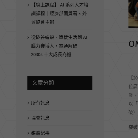
【線上課程】 AI 系列人才培
訓課程｜經濟部國貿署 × 外
貿協會主辦
從矽谷蝙蝠、單棲生活到 AI
O
腦力賽博人，電通解碼
2030s 十大成長商機
【2
文章分類
位廣
業、
所有訊息
以「W
破）
協會訊息
突破
媒體紀事