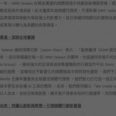
一年，OMD Taiwan 在瞬息萬變的媒體環境中持續突破傳統思
務成長與市場突破。此次獲獎年度媒體代理商，不僅彰顯 OMD Tai
品牌價值與推動市場發展上的影響力。這份榮耀同時歸功於團隊成
成果得以轉化為具體的商業價值。
資源，深耕在地實踐
D Taiwan 總經理陳宗斯（Jason Chen）表示：「能夠獲得《A
幸 。這份榮耀屬於每一位 OMD Taiwan 的夥伴，也感謝所有客戶的信任
dia Group），擁有強大的全球資源與集團獨有的行銷協作平台 Omni
級的服務 ，並確保在不斷變化的媒體格局中保持領先優勢 。我們不僅連
rldwide 也連年獲選為全球最佳媒體代理商 。我們致力於打造一
其中更包含各種 AI 工具的應用 。未來，我們將持續以『We create 
以人為本，並結合無限創意，攜手客戶探索未知的行銷疆界，共同開
未來：持續以創新與熱情，引領媒體行銷新篇章