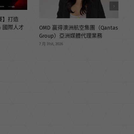
（Qantas
理業務
7
【線上課程】 AI 系列人才培訓課
程｜經濟部國貿署 × 外貿協會主
辦
7 月 29th, 2026