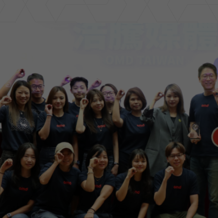
er
ge