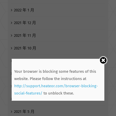
2022 年 1 月
2021 年 12 月
2021 年 11 月
2021 年 10 月
2021 年 9 月
Your browser is blocking some features of this
2021 年 8 月
website. Please follow the instructions at
http://support.heateor.com/browser-blocking-
2021 年 7 月
social-features/
to unblock these.
2021 年 6 月
2021 年 5 月