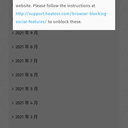
2021 年 11 月
website. Please follow the instructions at
http://support.heateor.com/browser-blocking-
2021 年 10 月
social-features/
to unblock these.
2021 年 9 月
2021 年 8 月
2021 年 7 月
2021 年 6 月
2021 年 5 月
2021 年 4 月
2021 年 3 月