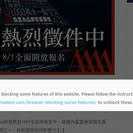
【4A創意獎】徵件開跑!!
 blocking some features of this website. Please follow the instruct
8 月 3rd, 2021
|
所有訊息
,
媒體紀事
.heateor.com/browser-blocking-social-features/
to unblock these.
4A創意獎自1991年起舉辦至今，是國內重要專業廣告獎
項之一，具有國際性的影響力
[...]