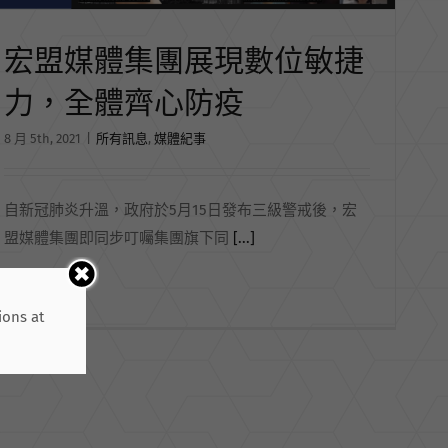
宏盟媒體集團展現數位敏捷
力，全體齊心防疫
8 月 5th, 2021
|
所有訊息
,
媒體紀事
自新冠肺炎升溫，政府於5月15日發布三級警戒後，宏
盟媒體集團即同步叮囑集團旗下同
[...]
閱讀更多
ions at