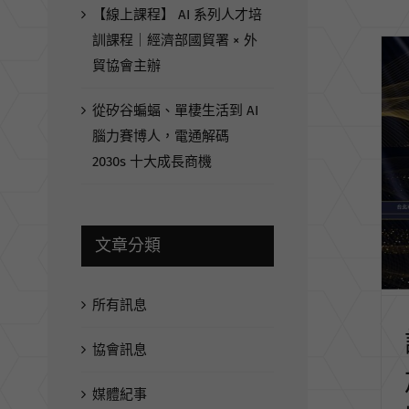
【線上課程】 AI 系列人才培
訓課程｜經濟部國貿署 × 外
貿協會主辦
從矽谷蝙蝠、單棲生活到 AI
腦力賽博人，電通解碼
2030s 十大成長商機
文章分類
所有訊息
協會訊息
媒體紀事