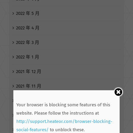
2022 年 5 月
2022 年 4 月
2022 年 3 月
2022 年 1 月
2021 年 12 月
2021 年 11 月
2021 年 10 月
Your browser is blocking some features of this
website. Please follow the instructions at
2021 年 9 月
http://support.heateor.com/browser-blocking-
social-features/
to unblock these.
2021 年 8 月