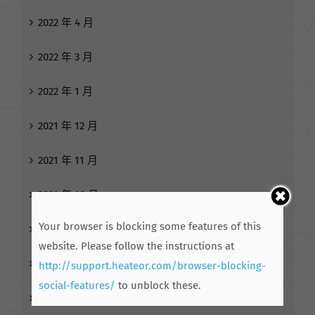
2022 年 4 月
2022 年 3 月
2022 年 1 月
2021 年 12 月
2021 年 11 月
2021 年 10 月
Your browser is blocking some features of this
2021 年 9 月
website. Please follow the instructions at
2021 年 8 月
http://support.heateor.com/browser-blocking-
social-features/
to unblock these.
2021 年 7 月