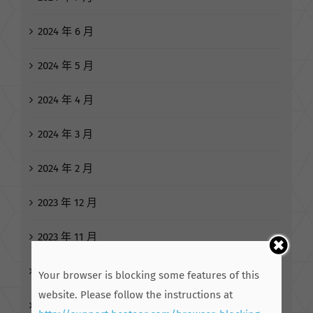
2024 年 6 月
2024 年 5 月
2024 年 4 月
2024 年 3 月
2024 年 2 月
2023 年 12 月
2023 年 11 月
2023 年 10 月
Your browser is blocking some features of this
website. Please follow the instructions at
2023 年 8 月