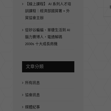
【線上課程】 AI 系列人才培
訓課程｜經濟部國貿署 × 外
貿協會主辦
從矽谷蝙蝠、單棲生活到 AI
腦力賽博人，電通解碼
2030s 十大成長商機
文章分類
所有訊息
協會訊息
媒體紀事