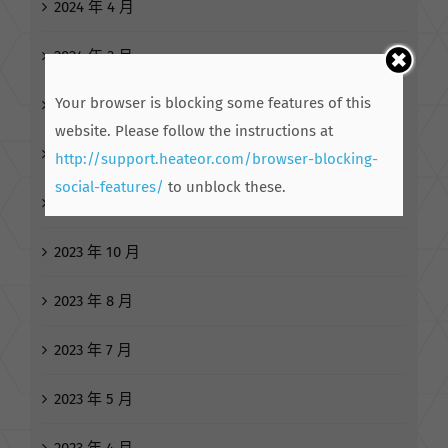
2024 年 5 月
2024 年 4 月
2024 年 3 月
Your browser is blocking some features of this
website. Please follow the instructions at
2024 年 2 月
http://support.heateor.com/browser-blocking-
social-features/
to unblock these.
2023 年 12 月
2023 年 11 月
2023 年 10 月
2023 年 8 月
2023 年 7 月
2023 年 5 月