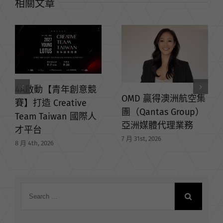
相關文章
年創意競
OMD 贏得澳洲航空集
ative
團（Qantas Group）
an 國際人
亞洲媒體代理業務
【線上課程】 A
7 月 31st, 2026
人才培訓課程
部國貿署 × 外
主辦
7 月 29th, 2026