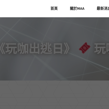
首頁
關於MAA
最新消
節《玩咖出逃日》
玩