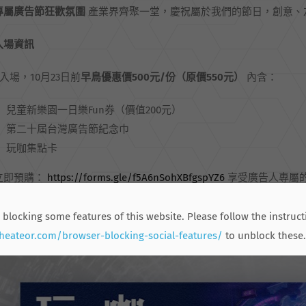
專屬廣告節狂歡氛圍
產業界齊聚一堂，慶祝屬於我們的節日，創意、
入場資訊
入場，10月23日前
早鳥優惠價
500
元/
份（原價550
元）
內含：
兒童新樂園一日樂Fun券（價值200元）
第二十屆台灣廣告節紀念巾
玩咖集點卡
立即預購：
https://forms.gle/f5A6nSohXBfgspYZ6
享受廣告人專屬
 blocking some features of this website. Please follow the instruct
.heateor.com/browser-blocking-social-features/
to unblock these.