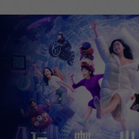
er
ge