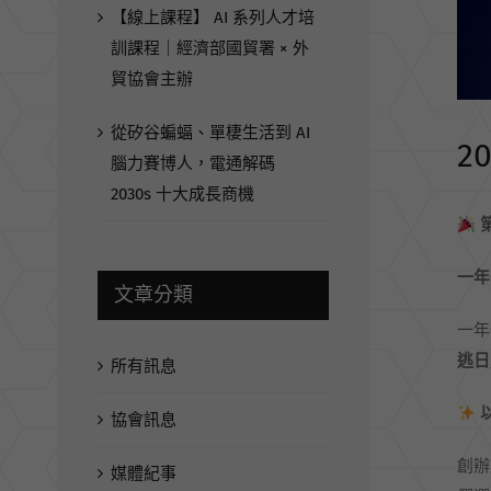
【線上課程】 AI 系列人才培
訓課程｜經濟部國貿署 × 外
貿協會主辦
從矽谷蝙蝠、單棲生活到 AI
2
腦力賽博人，電通解碼
2030s 十大成長商機
一年
文章分類
一年
逃日
所有訊息
協會訊息
創辦
媒體紀事