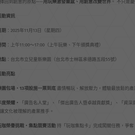
擇回到創意的原點——
用玩樂激發靈感、用創意改變世界
。 不只是
活動資訊
日期
：2025年11月13日（星期四）
時間
：上午11:00～17:00（上午玩樂、下午頒獎典禮）
地點
：台北市立兒童新樂園（台北市士林區承德路五段55號）
活動亮點
樂園包場・13
項設施一票到底
盡情暢玩、解放壓力，體驗最放鬆的產
年度榮耀・
「廣告名人堂」、「傑出廣告人暨卓越貢獻獎」、「資深
讓文化被理解的產業推手。
玩咖榮譽挑戰・集點競賽活動
持「玩咖集點卡」完成闖關任務，爭奪「