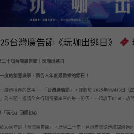
025台灣廣告節《玩咖出逃日》
第二十屆台灣廣告節｜玩咖出逃日
一度的創意盛事，廣告人年度最歡樂的節日！
一度傳播界的盛事——
「台灣廣告節」
，即將於
2025
年11
月13
日（
」為主題，邀請全台行銷傳播產業的每一份子，一起放下Brief、放
以「玩心」回歸初心
於2006年的「台灣廣告節」，歷經二十年，見證產業從傳統媒體邁