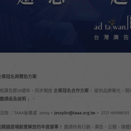
企業冠名與贊助方案
祝廣告節20週年，同步開放
企業冠名合作方案
， 提供品牌曝光、
邀請函及說明
」。
洽詢 ：TAAA秘書處 Jessy <
jessylin@taaa.org.tw
> 2727-6698#101
別錯過這場創意解放的年度盛事！
邀請所有行銷、廣告、公關、媒體與