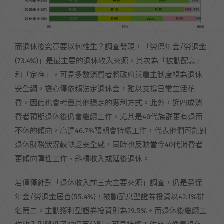
而退休後究竟要以何維生？調查發現，「勞保年金/勞退金
(73.4%)」是最主要的退休收入來源，其次為「被動配息」
和「定存」，可見多數消費者將政府與雇主制度視為退休
安全網，擔心僅依賴法定退休金，難以支撐日常生活花
費，因此也會考量其他穩定的獲利方式。此外，近四成消
費者預期退休後仍會繼續工作，尤其是40代族群更有退而
不休的傾向，高達46.7%預期會持續工作，代表他們可能對
退休財務狀況較缺乏安全感，同時也反映當今40代消費者
更傾向彈性工作、斜槓收入或延後退休。
若僅僅針對「退休收入前三大主要來源」調查，仍是勞保
年金/勞退金居首(55.4%)，被動配息型證券投資以42.1%排
名第二，主動獲利型證券投資則為29.5%。而退休後繼續工