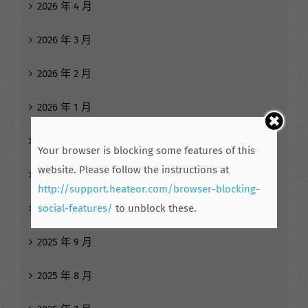
2026 年 3 月
2026 年 2 月
2026 年 1 月
2025 年 12 月
Your browser is blocking some features of this
2025 年 11 月
website. Please follow the instructions at
http://support.heateor.com/browser-blocking-
2025 年 10 月
social-features/
to unblock these.
2025 年 9 月
2025 年 8 月
2025 年 7 月