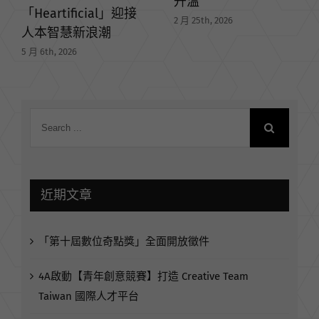
升溫
接
查與展望報告
2 月 25th, 2026
1 月 6th, 2026
近期文章
「第十屆數位奇點獎」全面開放徵件
4A啟動【青年創意競賽】打造 Creative Team
Taiwan 國際人才平台
OMD 贏得澳洲航空集團（Qantas Group）亞洲媒體