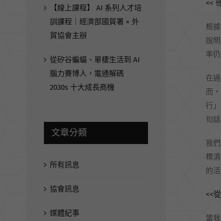
<<
【線上課程】 AI 系列人才培
訓課程｜經濟部國貿署 × 外
根據
貿協會主辦
說明
率仍
從矽谷蝙蝠、單棲生活到 AI
腦力賽博人，電通解碼
在過
2030s 十大成長商機
而，
行」
句話
文章分類
我們
標清
所有訊息
的活
協會訊息
<<
媒體紀事
當我