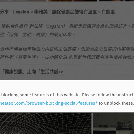
分享｜
Legalon ×
李雅英：讓保健食品變得有溫度、有態度
P
協助合作品牌
利加隆（
Legalon
）
重新定義保健食品的溝通語言。
往「保健＝生硬、嚴肅」的既定印象。
合作不僅展現年輕活力與正向生活態度，也透過貼近日常的內容演
延伸到「享受生活」，成功轉化為
能與新世代消費者產生情感共鳴
從「健康說服」走向「生活共感
>>
體行銷的機會點來看，只著重在”健康”場景的廣告或內容安排以不
活式品牌場景」，將產品帶入日常生活的情境中，無論是登山、旅
 blocking some features of this website. Please follow the instruct
的延伸配備」。
.heateor.com/browser-blocking-social-features/
to unblock these.