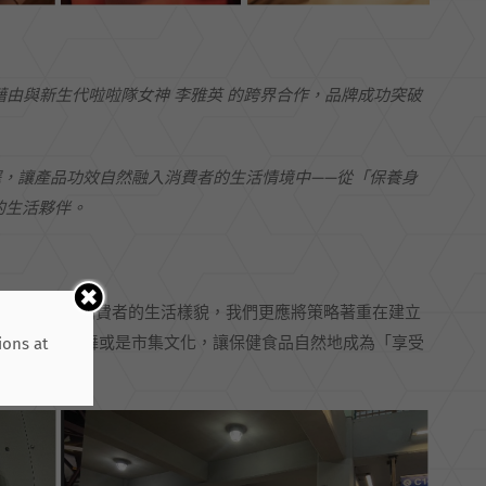
藉由與新生代啦啦隊女神
李雅英
的跨界合作，品牌成功突破
繹，讓產品功效自然融入消費者的生活情境中
——
從「保養身
的生活夥伴。
完全符合現今消費者的生活樣貌，我們更應將策略著重在建立
遊、烹飪、跳舞或是市集文化，讓保健食品自然地成為「享受
ions at