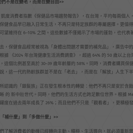
他們不是在變老，而是在變自由
>>
 凱度消費者指數《保健品市場趨勢報告》，在台灣，平均每兩個人
保健食品早已融入日常生活，不再只是特定族群的專屬選擇。更值得注
可望維持在 6–10% 之間。這些數據不僅揭示了市場的蓬勃，也代
去，保健食品經常被視為「身體出問題才需要的補充品」，廣告中
根據 《2024 年台灣健康生活消費調查》，超過 64% 的 50 歲
，這個比例甚至高於 30–39 歲年齡層的 58%。同時，消費者購
說，這一代的熟齡族群並不是在「老去」，而是在「解放」人生下
所認識的「銀髮族」正在發生根本性的轉變：他們不再只是安於含飴
晰 的 新中壯世代。同時，他們的生活方式也跨足數位世界。根據 Meta for 
躍度在過去兩年成長了 26%；而且他們不只是「觀看者」，更積極
從「補什麼」到「多做什麼」
>>
們了解消費者的動機已經轉向主動、積極、生活導向，就必須重新