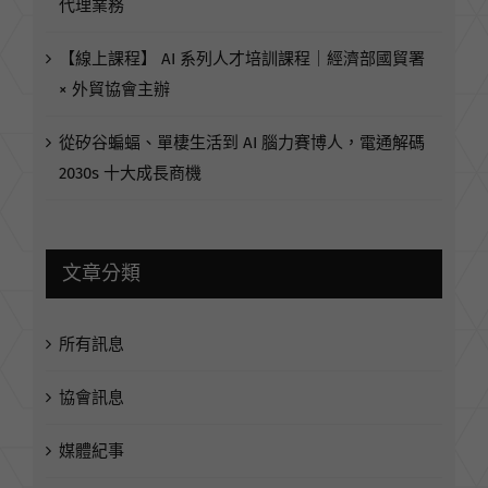
Taiwan 國際人才平台
OMD 贏得澳洲航空集團（Qantas Group）亞洲媒體
代理業務
【線上課程】 AI 系列人才培訓課程｜經濟部國貿署
× 外貿協會主辦
從矽谷蝙蝠、單棲生活到 AI 腦力賽博人，電通解碼
2030s 十大成長商機
文章分類
所有訊息
協會訊息