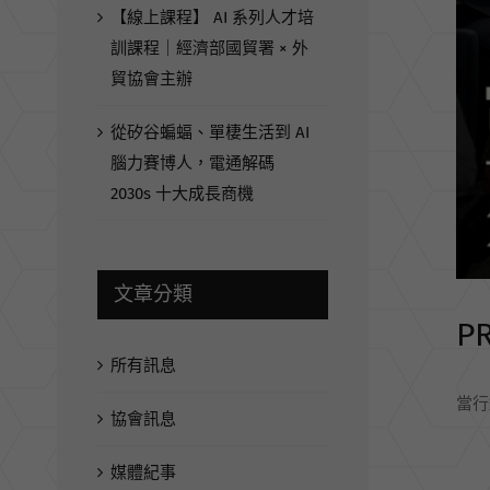
【線上課程】 AI 系列人才培
訓課程｜經濟部國貿署 × 外
貿協會主辦
從矽谷蝙蝠、單棲生活到 AI
腦力賽博人，電通解碼
2030s 十大成長商機
文章分類
P
所有訊息
當行
協會訊息
媒體紀事