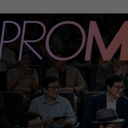
er
ge