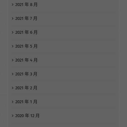
2021 年 9 月
2021 年 8 月
2021 年 7 月
2021 年 6 月
2021 年 5 月
2021 年 4 月
2021 年 3 月
2021 年 2 月
2021 年 1 月