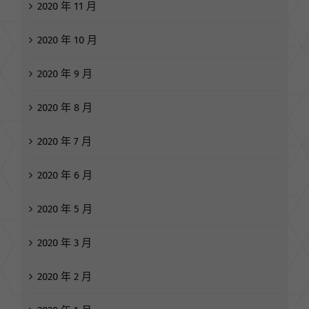
2020 年 12 月
2020 年 11 月
2020 年 10 月
2020 年 9 月
2020 年 8 月
2020 年 7 月
2020 年 6 月
2020 年 5 月
2020 年 3 月