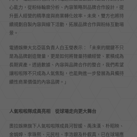
心能力，從粉絲輪廓分析、內容策略到品牌合作設計，提
升藝人經營的精準度與商業轉化效率。未來，雙方也將持
續規劃自製內容與線下活動，拓展品牌合作與粉絲互動場
景。
電通娛樂大北亞區負責人白玉瑩表示：「未來的關鍵不只
是為品牌創造聲量，更是如何將聲量持續經營、累積成為
長期資產。透過數據、內容與品牌合作的整合，我們希望
讓啦啦隊不只成為人氣焦點，也能夠進一步發展為具備持
續性商業價值的內容品牌。」
人氣啦啦隊成員亮相 從球場走向更大舞台
奧拉娛樂旗下人氣啦啦隊成員河智媛、禹洙漢、朴昭映、
金娟婷、李珠熙、元民柱、李浩銀及朴叡真，已在球場應