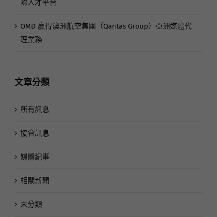
4A啟動【青年創意競賽】打造 Creative Team Taiwan 國
際人才平台
OMD 贏得澳洲航空集團（Qantas Group）亞洲媒體代
理業務
文章分類
所有訊息
協會訊息
媒體紀事
相關新聞