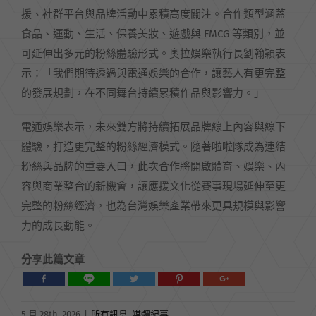
援、社群平台與品牌活動中累積高度關注。合作類型涵蓋
食品、運動、生活、保養美妝、遊戲與 FMCG 等類別，並
可延伸出多元的粉絲體驗形式。奧拉娛樂執行長劉翰穎表
示：「我們期待透過與電通娛樂的合作，讓藝人有更完整
的發展規劃，在不同舞台持續累積作品與影響力。」
電通娛樂表示，未來雙方將持續拓展品牌線上內容與線下
體驗，打造更完整的粉絲經濟模式。隨著啦啦隊成為連結
粉絲與品牌的重要入口，此次合作將開啟體育、娛樂、內
容與商業整合的新機會，讓應援文化從賽事現場延伸至更
完整的粉絲經濟，也為台灣娛樂產業帶來更具規模與影響
力的成長動能。
分享此篇文章
5 月 28th, 2026
|
所有訊息
,
媒體紀事