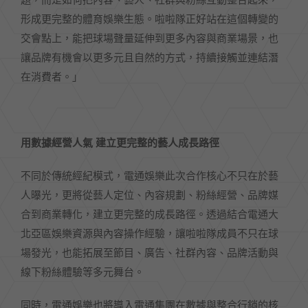
題，而是如何把內容、藝人、社群與粉絲互動整合起來，
形成更完整的體育娛樂生態。啦啦隊正好站在這個轉變的
交會點上，能把球場聲量延伸到更多內容與商業場景，也
讓品牌有機會以更多元且自然的方式，持續接觸並連結潛
在消費者。」
用數據經營人氣 建立更完整的藝人成長路徑
不同於傳統經紀模式，電通娛樂此次合作核心不只在於藝
人曝光，更將從藝人定位、內容規劃、粉絲經營、品牌媒
合到商業轉化，建立更完整的成長路徑。透過結合電通大
北亞區娛樂資源與內容操作經驗，讓啦啦隊成員不只在球
場發光，也能拓展至節目、廣告、社群內容、品牌活動與
線下粉絲體驗等多元舞台。
同時，電通娛樂也將導入電通集團在數據與整合行銷的核