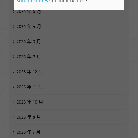
social-features/
to unblock these.
2024 年 6 月
2024 年 5 月
2024 年 4 月
2024 年 3 月
2024 年 2 月
2023 年 12 月
2023 年 11 月
2023 年 10 月
2023 年 8 月