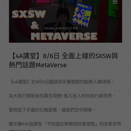
Image
【4A講堂】8/6日 全面上線的SXSW與
熱門話題MetaVerse
【4A講堂】於8月6日邀請到米蘭營銷的創辦人陳琦琦，
為大家打開新奇的廣告視野! 進入迷人的科技行銷世界，
暫時放下手邊的比稿提案，讓我們空中相會，
聽米蘭Kiki說那些「不知道在幹嘛但好像很酷」的全新世界