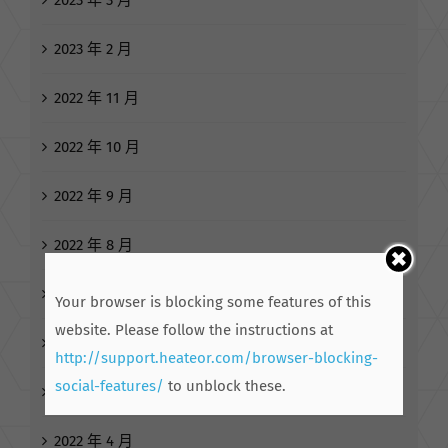
2023 年 2 月
2022 年 11 月
2022 年 10 月
2022 年 9 月
2022 年 8 月
2022 年 7 月
Your browser is blocking some features of this
website. Please follow the instructions at
2022 年 6 月
http://support.heateor.com/browser-blocking-
social-features/
to unblock these.
2022 年 5 月
2022 年 4 月